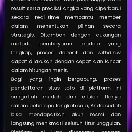
result serta prediksi angka yang diperbarui
secara real-time membantu member
dalam menentukan pilihan secara
strategis. Ditambah dengan dukungan
metode pembayaran modern yang
lengkap, proses deposit dan withdraw
dapat dilakukan dengan cepat dan lancar
dalam hitungan menit.
Bagi yang ingin bergabung, proses
pendaftaran situs toto di platform ini
sangatlah mudah dan efisien. Hanya
dalam beberapa langkah saja, Anda sudah
bisa mendapatkan akun resmi dan
langsung menikmati seluruh fitur unggulan.