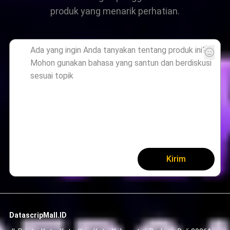
produk yang menarik perhatian.
Kirim
DatascripMall.ID