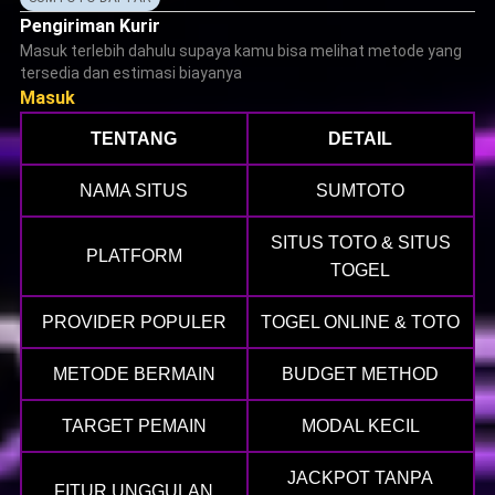
Pengiriman Kurir
Masuk terlebih dahulu supaya kamu bisa melihat metode yang
tersedia dan estimasi biayanya
Masuk
TENTANG
DETAIL
NAMA SITUS
SUMTOTO
SITUS TOTO & SITUS
PLATFORM
TOGEL
PROVIDER POPULER
TOGEL ONLINE & TOTO
METODE BERMAIN
BUDGET METHOD
TARGET PEMAIN
MODAL KECIL
JACKPOT TANPA
FITUR UNGGULAN