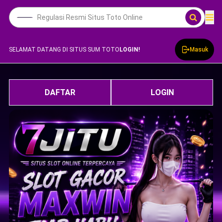
SELAMAT DATANG DI SITUS SUM TOTO
LOGIN!
Masuk
DAFTAR
LOGIN