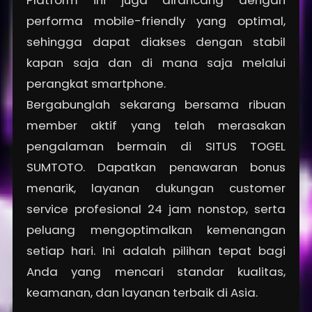
Platform ini juga dirancang dengan
performa mobile-friendly yang optimal,
sehingga dapat diakses dengan stabil
kapan saja dan di mana saja melalui
perangkat smartphone.
Bergabunglah sekarang bersama ribuan
member aktif yang telah merasakan
pengalaman bermain di SITUS TOGEL
SUMTOTO. Dapatkan penawaran bonus
menarik, layanan dukungan customer
service profesional 24 jam nonstop, serta
peluang mengoptimalkan kemenangan
setiap hari. Ini adalah pilihan tepat bagi
Anda yang mencari standar kualitas,
keamanan, dan layanan terbaik di Asia.