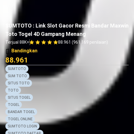
SUMTOTO : Link Slot Gacor Resmi Bandar Maxwin
Toto Togel 4D Gampang Menang
Terjual 88K+
88.961 (961.169 penilaian)
Bandingkan
88.961
SUMTOTO
SUM TOTO
SITUS TOTO
TOTO
SITUS TOGEL
TOGEL
BANDAR TOGEL
TOGEL ONLINE
SUMTOTO LOGIN
SUMTOTO DAFTAR