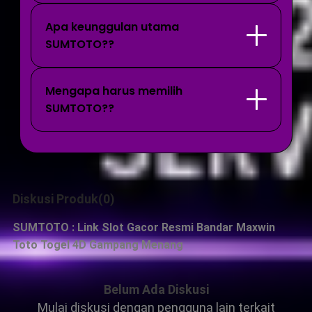
Apa keunggulan utama
SUMTOTO??
Mengapa harus memilih
SUMTOTO??
Diskusi Produk(0)
SUMTOTO : Link Slot Gacor Resmi Bandar Maxwin
Toto Togel 4D Gampang Menang
Belum Ada Diskusi
Mulai diskusi dengan pengguna lain terkait