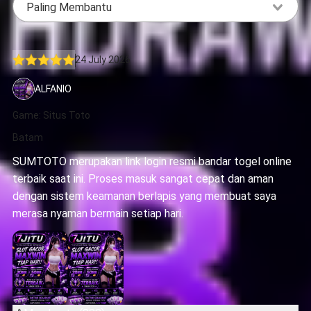
Paling Membantu
24 July 2026
ALFANIO
Game: Situs Toto
Batam
SUMTOTO merupakan link login resmi bandar togel online
terbaik saat ini. Proses masuk sangat cepat dan aman
dengan sistem keamanan berlapis yang membuat saya
merasa nyaman bermain setiap hari.