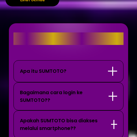
FAQ SUMTOTO
Apa itu SUMTOTO?
Bagaimana cara login ke
SUMTOTO??
Apakah SUMTOTO bisa diakses
melalui smartphone??